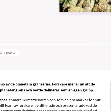
B kämpar för en hållbar framtid. Sedan starten 2010 har 
ideella redaktion drivit miljödebatten framåt genom
tsbevakning och granskningar. Nu vill vi utveckla vårt arb
och vi hoppas att du vill hjälpa oss.
tära gränser
Stötta vårt arbete genom att swisha en slant till
1231368703
nio av de planetära gränserna. Forskare menar nu att de
Läs vad vi vill göra
n planetär gräns och borde defineras som en egen grupp.
ot självklart i klimatdebatten och som en bra markör för hur
nellt team av forskare identifierade och presenterade vad de
ränser som åtskiljer det anmärkningsvärt stabila tillstånd