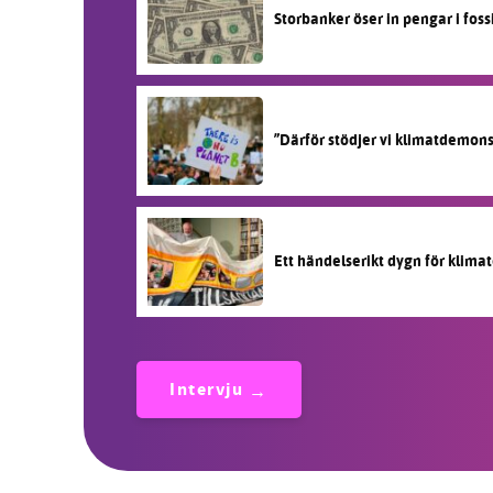
Storbanker öser in pengar i fos
”Därför stödjer vi klimatdemon
Ett händelserikt dygn för klimat
Intervju