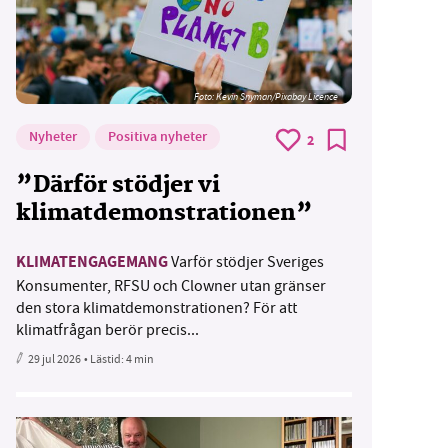
Foto:
Kevin Snyman/Pixabay Licence
Nyheter
Positiva nyheter
2
”Därför stödjer vi
klimatdemonstrationen”
KLIMATENGAGEMANG
Varför stödjer Sveriges
Konsumenter, RFSU och Clowner utan gränser
den stora klimatdemonstrationen? För att
klimatfrågan berör precis...
29 jul 2026
• Lästid:
4 min