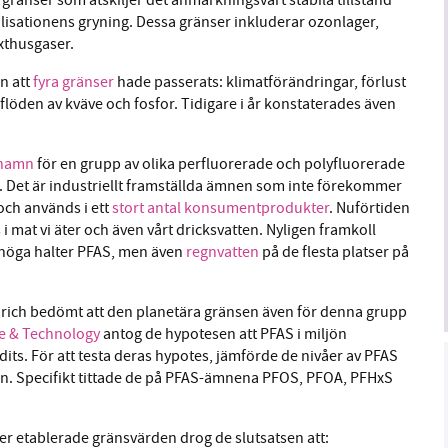
ilisationens gryning. Dessa gränser inkluderar ozonlager,
xthusgaser.
n att
fyra gränser
hade passerats: klimatförändringar, förlust
öden av kväve och fosfor. Tidigare i år konstaterades även
snamn
för en grupp av olika perfluorerade och polyfluorerade
 Det är industriellt framställda ämnen som inte förekommer
och används i ett
stort antal konsumentprodukter
. Nuförtiden
 i mat vi äter och även vårt dricksvatten. Nyligen framkoll
höga halter PFAS, men även
regnvatten
på de flesta platser på
ürich bedömt att den planetära gränsen även för denna grupp
e & Technology
antog de
hypotesen att PFAS i miljön
its. För att testa deras hypotes, jämförde de nivåer av PFAS
den. Specifikt tittade de på PFAS-ämnena PFOS, PFOA, PFHxS
er etablerade gränsvärden drog de slutsatsen att: