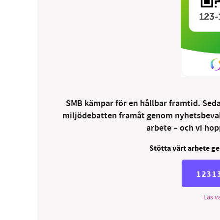
SMB kämpar för en hållbar framtid. Sedan
miljödebatten framåt genom nyhetsbevakni
arbete – och vi hopp
Stötta vårt arbete ge
1231
Läs va