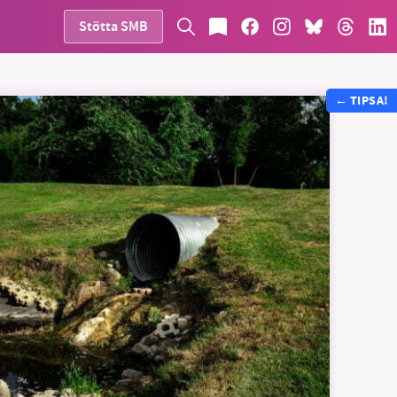
Stötta SMB
←
TIPSA!