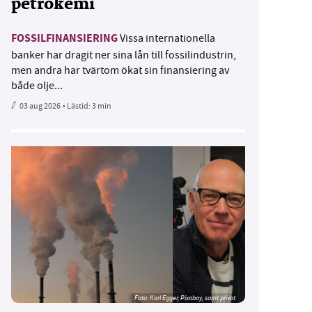
petrokemi
FOSSILFINANSIERING
Vissa internationella
banker har dragit ner sina lån till fossilindustrin,
men andra har tvärtom ökat sin finansiering av
både olje...
03 aug 2026
• Lästid:
3 min
Foto:
Karl Egger, Pixabay, samt privat