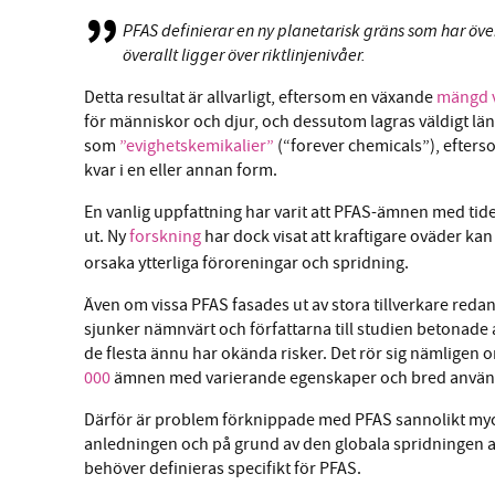
PFAS definierar en ny planetarisk gräns som har öve
överallt ligger över riktlinjenivåer.
Detta resultat är allvarligt, eftersom en växande
mängd v
för människor och djur, och dessutom lagras väldigt lä
som
”evighetskemikalier”
(“forever chemicals”), eftersom
kvar i en eller annan form.
En vanlig uppfattning har varit att PFAS-ämnen med tid
ut.
Ny
forskning
har dock visat att kraftigare oväder k
orsaka ytterliga föroreningar och spridning.
Även om vissa PFAS fasades ut av stora tillverkare redan
sjunker nämnvärt och författarna till studien betonade 
de flesta ännu har okända risker. Det rör sig nämlige
000
ämnen med varierande egenskaper och bred använd
Därför är problem förknippade med PFAS sannolikt myck
anledningen och på grund av den globala spridningen av 
behöver definieras specifikt för PFAS.