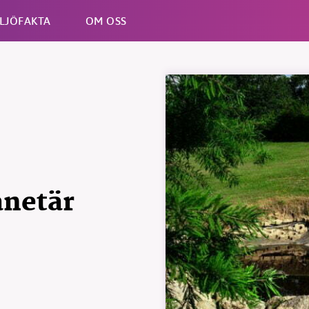
LJÖFAKTA
OM OSS
Esc
anetär