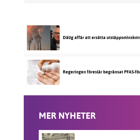
Dålig affär att ersätta utsläppsminskni
Regeringen föreslår begränsat PFAS-fö
MER NYHETER