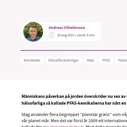
Andreas Vilhelmsson
20 aug 2022
• Lästid:
5 min
SM
nyhe
Kemikalier
Klimatförändringar
Miljö
PFAS
Plane
Människans påverkan på jorden överskrider nu sex av 
hälsofarliga så kallade PFAS-kemikalierna har nått e
Idag använder flera begreppet ”planetär gräns” som någ
vår planet mår. Men det var först år 2009 ett internatio
kallade för
nio planetära gränser.
Med detta menade de g