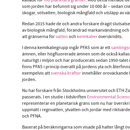
som jorden har befunnit sig under 10 000 år – sedan civ
skogar, sötvatten, biologisk mångfald och utsläpp av vä
Redan 2015 hade de och andra forskare dragit slutsatse
av biologisk mångfald, förändrad markanvändning och fl
att gränserna för
vatten
och
kemikalier
överskridits.
I denna kemikaliegrupp ingår PFAS som är ett
samling
ämnen, eller högfluorerade ämnen som de också kallas.
naturligt i miljön och har producerats sedan 1950-talet 
finns PFAS i princip överallt på jordens yta och återfinns
exempelvis att
svenska kräftor
innehåller oroväckande 
jorden.
Nu har forskare från Stockholms universitet och ETH Z
passerats. I en studie i tidskriften
Environmental Scienc
representerar en planetarisk gräns som nu har överskrid
uppmätt i regnvatten, ytvatten och jordar med riktvär
och PFNA.
Baserat på beräkningarna som visade på halter långt öv