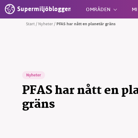
Supermiljöbloggen
OMRÅDEN
MI
Start
/
Nyheter
/
PFAS har nått en planetär gräns
Shift + S
Nyheter
PFAS har nått en pl
gräns