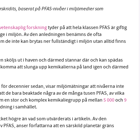
rskridits, baserat på PFAS-nivåer i miljömedier som
etenskaplig forskning
tyder på att hela klassen PFAS är giftig
nge i miljön. Av den anledningen benämns de ofta
 de inte kan brytas ner fullständigt i miljön utan alltid finns
en sköljs ut i haven och därmed stannar där och kan spädas
an komma att slunga upp kemikalierna på land igen och därmed
 för decennier sedan, visar miljömätningar att nivåerna inte
att de bara beaktade några av de många tusen PFAS, av vilka
n om en stor och komplex kemikaliegrupp på mellan
5 000
och
9
ning i samhället.
et högre än vad som utvärderats i artikeln. Av den
PFAS, anser författarna att en särskild planetär gräns