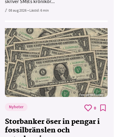
skriver SMB:s krönikör...
08 aug 2026
• Lästid:
6 min
Foto:
geralt/Pixabay
Nyheter
0
Storbanker öser in pengar i
fossilbränslen och