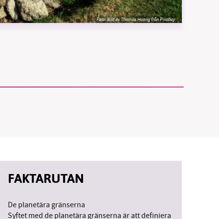
Foto:
Bild av Thomas Hoang från Pixabay
vår
ete –
FAKTARUTAN
De planetära gränserna
Syftet med de planetära gränserna är att definiera