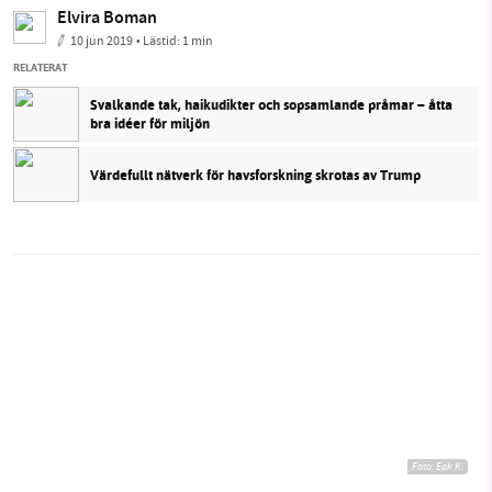
Elvira Boman
10 jun 2019
• Lästid:
1 min
RELATERAT
Svalkande tak, haikudikter och sopsamlande pråmar – åtta
bra idéer för miljön
Värdefullt nätverk för havsforskning skrotas av Trump
Foto:
Eak K.