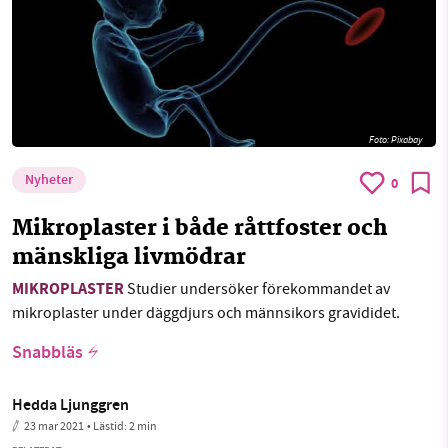
Foto:
Pixabay
Nyheter
0
Mikroplaster i både råttfoster och
mänskliga livmödrar
MIKROPLASTER
Studier undersöker förekommandet av
mikroplaster under däggdjurs och männsikors gravididet.
Snabbläs
Hedda Ljunggren
23 mar 2021
• Lästid:
2 min