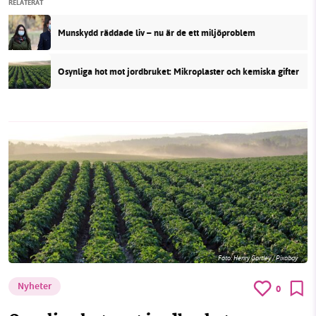
RELATERAT
Munskydd räddade liv – nu är de ett miljöproblem
Osynliga hot mot jordbruket: Mikroplaster och kemiska gifter
Foto:
Henry Gartley / Pixabay
Nyheter
0