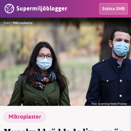
Supermiljöbloggen
Stötta SMB
Start
/
Mikroplaster
Foto:
Surprising Media/Pixabay
HEM
Mikroplaster
OMRÅDEN