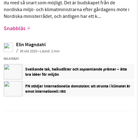
itu med så snart som möjligt. Det är budskapet från de
nordiska miljö- och klimatministrarna efter gårdagens möte i
Nordiska ministerrådet, och äntligen har ett k...
Snabbläs
Elin Magndahl
30 okt 2020
• Lästid:
2 min
RELATERAT
Svalkande tak, haikudikter och sopsamlande pråmar – åtta
bra idéer för miljön
FN stödjer Internationella domstolen: att strunta i klimatet är
emot internationell rätt