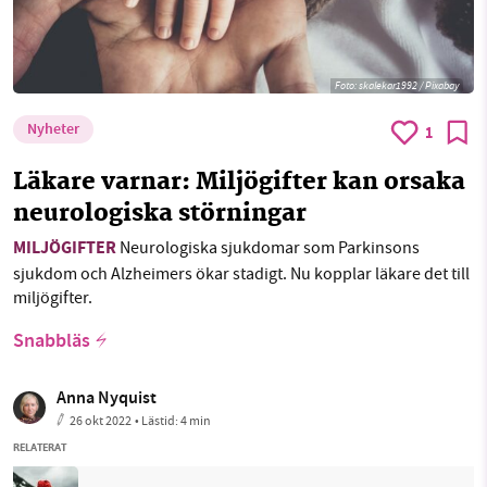
Foto:
skalekar1992 / Pixabay
Nyheter
1
Läkare varnar: Miljögifter kan orsaka
neurologiska störningar
MILJÖGIFTER
Neurologiska sjukdomar som Parkinsons
sjukdom och Alzheimers ökar stadigt. Nu kopplar läkare det till
miljögifter.
Snabbläs
Anna Nyquist
26 okt 2022
• Lästid:
4 min
RELATERAT