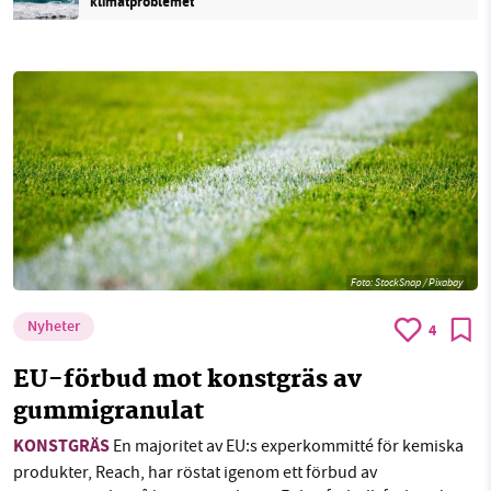
klimatproblemet
Foto:
StockSnap / Pixabay
Nyheter
4
EU-förbud mot konstgräs av
gummigranulat
KONSTGRÄS
En majoritet av EU:s experkommitté för kemiska
produkter, Reach, har röstat igenom ett förbud av