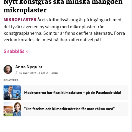
Nytt konstgräs ska minska mängden
mikroplaster
MIKROPLASTER
Årets fotbollssäsong är på ingång och med
det tyvärr även en ny säsong med mikroplaster från
konstgräsplanerna. Som tur är finns det flera alternativ. Förra
veckan korades det mest hållbara alternativet på I...
Snabbläs
Anna Nyquist
02 mar 2021
• Lästid:
3 min
RELATERAT
Moderaterna har fixat klimatkrisen – på sin Facebook-sida!
”Lite fascism och klimatförstörelse får man räkna med”