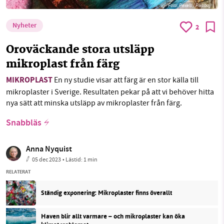
Foto:
Pexels / Pixabay
Nyheter
2
Oroväckande stora utsläpp
mikroplast från färg
MIKROPLAST
En ny studie visar att färg är en stor källa till
mikroplaster i Sverige. Resultaten pekar på att vi behöver hitta
nya sätt att minska utsläpp av mikroplaster från färg.
Snabbläs
Anna Nyquist
05 dec 2023
• Lästid:
1 min
RELATERAT
Ständig exponering: Mikroplaster finns överallt
Haven blir allt varmare – och mikroplaster kan öka