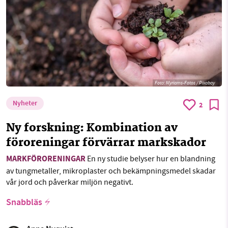
Foto:
Myriams-Fotos / Pixabay
Nyheter
2
Ny forskning: Kombination av
föroreningar förvärrar markskador
MARKFÖRORENINGAR
En ny studie belyser hur en blandning
av tungmetaller, mikroplaster och bekämpningsmedel skadar
vår jord och påverkar miljön negativt.
Snabbläs