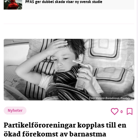
PFAS ger dubbel skada visar ny svensk studie
Foto:
Victoria Borodinova, Pixabay
Nyheter
0
Partikelföroreningar kopplas till en
ökad förekomst av barnastma