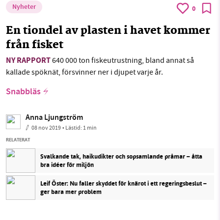
Nyheter
0
En tiondel av plasten i havet kommer
från fisket
NY RAPPORT
640 000 ton fiskeutrustning, bland annat så
kallade spöknät, försvinner ner i djupet varje år.
Snabbläs
Anna Ljungström
08 nov 2019
• Lästid:
1 min
RELATERAT
Svalkande tak, haikudikter och sopsamlande pråmar – åtta
bra idéer för miljön
Leif Öster: Nu faller skyddet för knärot i ett regeringsbeslut –
ger bara mer problem