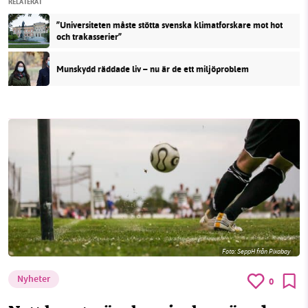
RELATERAT
”Universiteten måste stötta svenska klimatforskare mot hot
och trakasserier”
Munskydd räddade liv – nu är de ett miljöproblem
Foto:
SeppH från Pixabay
Nyheter
0