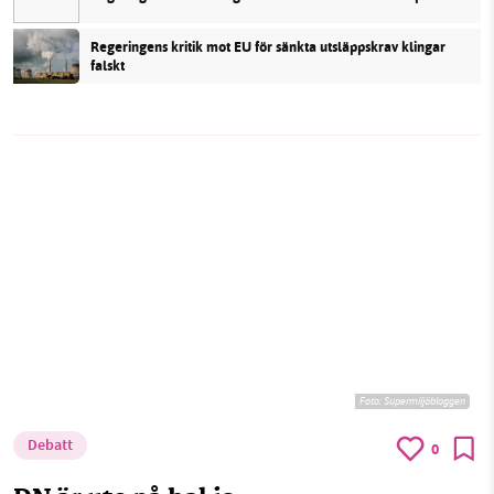
Regeringens kritik mot EU för sänkta utsläppskrav klingar
falskt
Foto: Supermiljöbloggen
Debatt
0