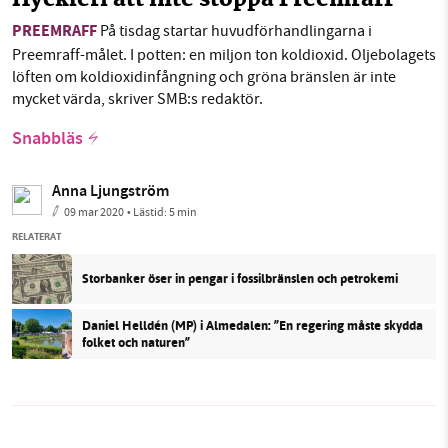
Hyckleri att inte stoppa Preemraff
PREEMRAFF
På tisdag startar huvudförhandlingarna i
Preemraff-målet. I potten: en miljon ton koldioxid. Oljebolagets
löften om koldioxidinfångning och gröna bränslen är inte
mycket värda, skriver SMB:s redaktör.
Snabbläs
Anna Ljungström
09 mar 2020
• Lästid:
5 min
RELATERAT
Storbanker öser in pengar i fossilbränslen och petrokemi
Daniel Helldén (MP) i Almedalen: ”En regering måste skydda
folket och naturen”