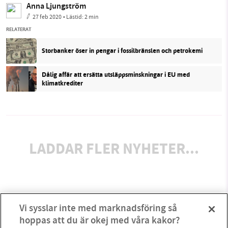
Anna Ljungström
27 feb 2020
• Lästid:
2 min
RELATERAT
Storbanker öser in pengar i fossilbränslen och petrokemi
Dålig affär att ersätta utsläppsminskningar i EU med
klimatkrediter
LADDAR FLER NYHETER...
Vi sysslar inte med marknadsföring så
hoppas att du är okej med våra kakor?