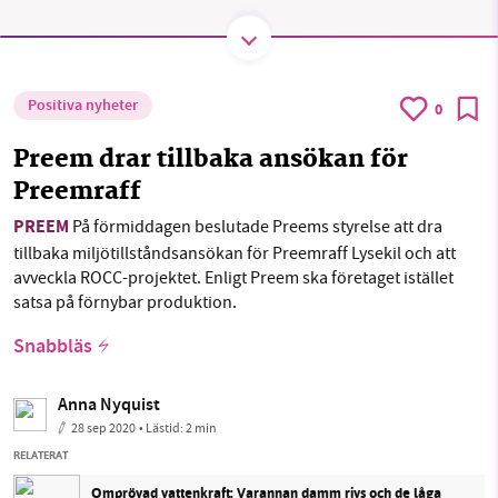
Facebook
Instagram
BlueSky
SMB kämpar för en hållbar framtid. Sedan
Positiva nyheter
0
starten 2010 har vår ideella redaktion drivit
Threads
LinkedIn
miljödebatten framåt genom
Preem drar tillbaka ansökan för
nyhetsbevakning och granskningar. Nu vill vi
Preemraff
utveckla vårt arbete – och vi hoppas att du
PREEM
vill hjälpa oss.
På förmiddagen beslutade Preems styrelse att dra
tillbaka miljötillståndsansökan för Preemraff Lysekil och att
Stötta vårt arbete genom att swisha en slant till
avveckla ROCC-projektet. Enligt Preem ska företaget istället
satsa på förnybar produktion.
1231368703
Snabbläs
Läs vad vi vill göra
Anna Nyquist
28 sep 2020
• Lästid:
2 min
RELATERAT
Omprövad vattenkraft: Varannan damm rivs och de låga