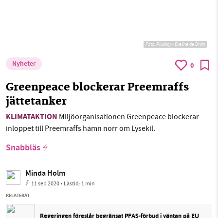
Foto:
Pixabay - Eveline de Bruin
Nyheter
0
Greenpeace blockerar Preemraffs
jättetanker
KLIMATAKTION
Miljöorganisationen Greenpeace blockerar
inloppet till Preemraffs hamn norr om Lysekil.
Snabbläs
Minda Holm
11 sep 2020
• Lästid:
1 min
RELATERAT
Regeringen föreslår begränsat PFAS-förbud i väntan på EU