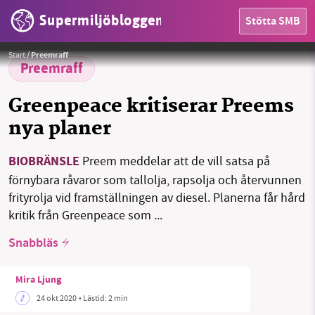
Supermiljöbloggen
Stötta SMB
Foto:
Preem
Start
/
Preemraff
Preemraff
Greenpeace kritiserar Preems
nya planer
HEM
BIOBRÄNSLE
Preem meddelar att de vill satsa på
förnybara råvaror som tallolja, rapsolja och återvunnen
OMRÅDEN
frityrolja vid framställningen av diesel. Planerna får hård
kritik från Greenpeace som ...
MILJÖFAKTA
Snabbläs
OM OSS
Mira Ljung
24 okt 2020
• Lästid:
2 min
Sök
Sparade inlägg
Tipsa oss