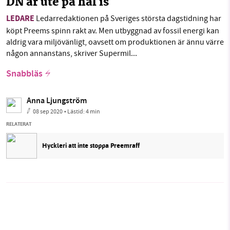
DN är ute på hal is
LEDARE
Ledarredaktionen på Sveriges största dagstidning har
köpt Preems spinn rakt av. Men utbyggnad av fossil energi kan
aldrig vara miljövänligt, oavsett om produktionen är ännu värre
någon annanstans, skriver Supermil...
Snabbläs
Anna Ljungström
08 sep 2020
• Lästid:
4 min
RELATERAT
Hyckleri att inte stoppa Preemraff