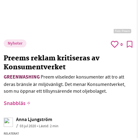
Foto:
Preem
Nyheter
0
Preems reklam kritiseras av
Konsumentverket
GREENWASHING
Preem vilseleder konsumenter att tro att
deras bränsle är miljövänligt. Det menar Konsumentverket,
som nu öppnar ett tillsynsärende mot oljebolaget.
Snabbläs
Anna Ljungström
03 jul 2020
• Lästid:
2 min
RELATERAT