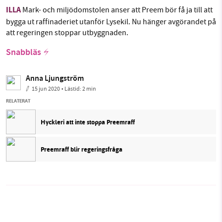
ILLA
Mark- och miljödomstolen anser att Preem bör få ja till att
bygga ut raffinaderiet utanför Lysekil. Nu hänger avgörandet på
att regeringen stoppar utbyggnaden.
Snabbläs
Anna Ljungström
15 jun 2020
• Lästid:
2 min
RELATERAT
Hyckleri att inte stoppa Preemraff
Preemraff blir regeringsfråga