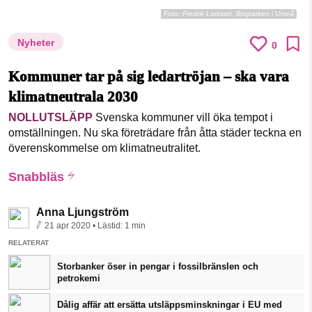
Foto:
Fredrik Larsson, Broparken i Umeå
Nyheter
0
Kommuner tar på sig ledartröjan – ska vara
klimatneutrala 2030
NOLLUTSLÄPP
Svenska kommuner vill öka tempot i
omställningen. Nu ska företrädare från åtta städer teckna en
överenskommelse om klimatneutralitet.
Snabbläs
Anna Ljungström
21 apr 2020
• Lästid:
1 min
RELATERAT
Storbanker öser in pengar i fossilbränslen och
petrokemi
Dålig affär att ersätta utsläppsminskningar i EU med