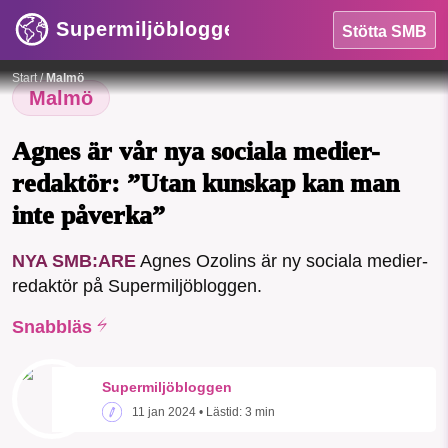
Supermiljöbloggen
Stötta SMB
Foto:
Canva/Privat
Start
/
Malmö
Malmö
Agnes är vår nya sociala medier-
redaktör: ”Utan kunskap kan man
inte påverka”
HEM
NYA SMB:ARE
Agnes Ozolins är ny sociala medier-
OMRÅDEN
redaktör på Supermiljöbloggen.
Snabbläs
MILJÖFAKTA
OM OSS
Supermiljöbloggen
11 jan 2024
• Lästid:
3 min