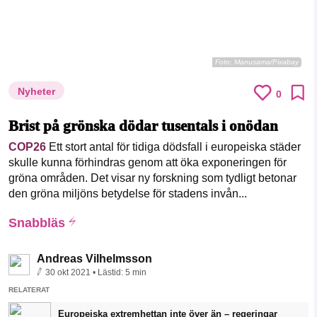
Foto:
Manusama/Pixabay
Nyheter
0
Brist på grönska dödar tusentals i onödan
COP26
Ett stort antal för tidiga dödsfall i europeiska städer
skulle kunna förhindras genom att öka exponeringen för
gröna områden. Det visar ny forskning som tydligt betonar
den gröna miljöns betydelse för stadens invån...
Snabbläs
Andreas Vilhelmsson
30 okt 2021
• Lästid:
5 min
RELATERAT
Europeiska extremhettan inte över än – regeringar