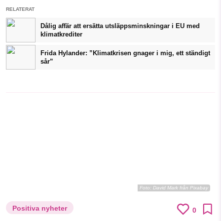
RELATERAT
Dålig affär att ersätta utsläppsminskningar i EU med
klimatkrediter
Frida Hylander: ”Klimatkrisen gnager i mig, ett ständigt
sår”
Foto:
David Mark från Pixabay
Positiva nyheter
0