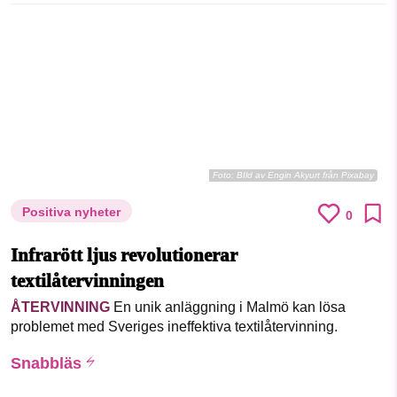
Foto:
BIld av
Engin Akyurt
från
Pixabay
Positiva nyheter
0
Infrarött ljus revolutionerar
textilåtervinningen
ÅTERVINNING
En unik anläggning i Malmö kan lösa
problemet med Sveriges ineffektiva textilåtervinning.
Snabbläs