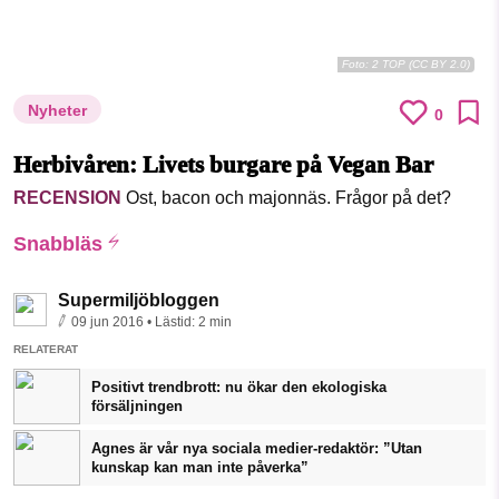
Foto:
2 TOP (CC BY 2.0)
Nyheter
0
Herbivåren: Livets burgare på Vegan Bar
RECENSION
Ost, bacon och majonnäs. Frågor på det?
Snabbläs
Supermiljöbloggen
09 jun 2016
• Lästid:
2 min
RELATERAT
Positivt trendbrott: nu ökar den ekologiska
försäljningen
Agnes är vår nya sociala medier-redaktör: ”Utan
kunskap kan man inte påverka”